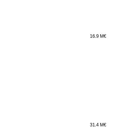
16.9
M€
31.4
M€