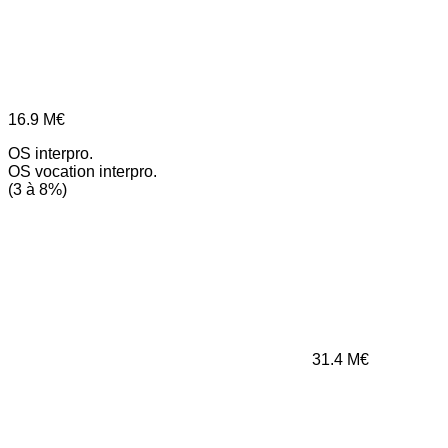
16.9
M€
OS interpro.
OS vocation interpro.
(3 à 8%)
31.4
M€