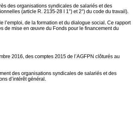
rès des organisations syndicales de salariés et des
nelles (article R. 2135‐28 I 1°) et 2°) du code du travail).
’emploi, de la formation et du dialogue social. Ce rapport
apes de mise en œuvre du Fonds pour le financement du
ptembre 2016, des comptes 2015 de l’AGFPN clôturés au
ement des organisations syndicales de salariés et des
ns d’intérêt général.