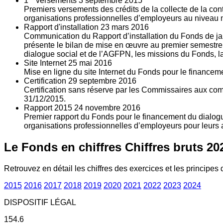
1
versements
3
septembre 2015
Premiers versements des crédits de la collecte de la con
organisations professionnelles d’employeurs au niveau nat
Rapport d'installation
23
mars 2016
Communication du Rapport d’installation du Fonds de jan
présente le bilan de mise en œuvre au premier semestre 
dialogue social et de l’AGFPN, les missions du Fonds, la
Site Internet
25
mai 2016
Mise en ligne du site Internet du Fonds pour le finance
Certification
29
septembre 2016
Certification sans réserve par les Commissaires aux co
31/12/2015.
Rapport 2015
24
novembre 2016
Premier rapport du Fonds pour le financement du dialogue
organisations professionnelles d’employeurs pour leurs a
Le Fonds en chiffres
Chiffres bruts 20
Retrouvez en détail les chiffres des exercices et les principes d
2015
2016
2017
2018
2019
2020
2021
2022
2023
2024
DISPOSITIF LÉGAL
154.6