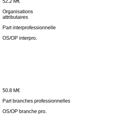
52.2
M€
Organisations
attributaires
Part interprofessionnelle
OS/OP interpro.
50.8
M€
Part branches professionnelles
OS/OP branche pro.