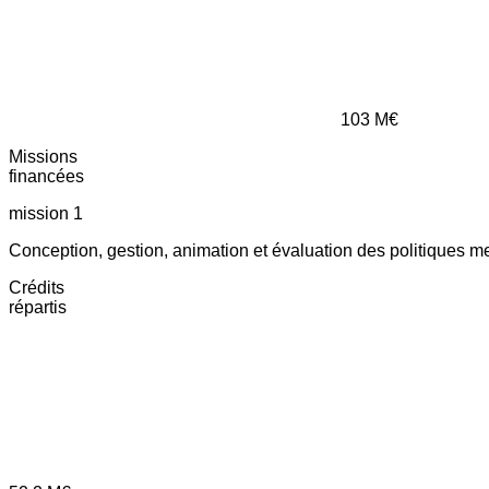
103
M€
Missions
financées
mission 1
Conception, gestion, animation et évaluation des politiques m
Crédits
répartis