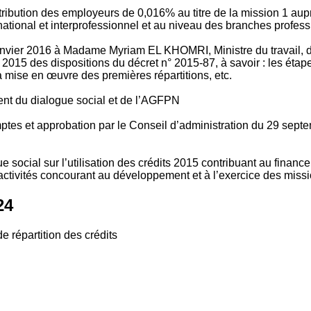
tribution des employeurs de 0,016% au titre de la mission 1 aup
ional et interprofessionnel et au niveau des branches profession
vier 2016 à Madame Myriam EL KHOMRI, Ministre du travail, de l
2015 des dispositions du décret n° 2015-87, à savoir : les ét
 mise en œuvre des premières répartitions, etc.
ment du dialogue social et de l’AGFPN
mptes et approbation par le Conseil d’administration du 29 se
 social sur l’utilisation des crédits 2015 contribuant au financ
ctivités concourant au développement et à l’exercice des missio
24
e répartition des crédits