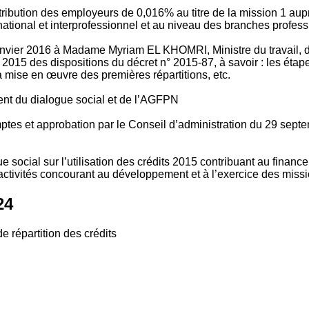
tribution des employeurs de 0,016% au titre de la mission 1 aup
ional et interprofessionnel et au niveau des branches profession
vier 2016 à Madame Myriam EL KHOMRI, Ministre du travail, de l
2015 des dispositions du décret n° 2015-87, à savoir : les ét
 mise en œuvre des premières répartitions, etc.
ment du dialogue social et de l’AGFPN
mptes et approbation par le Conseil d’administration du 29 se
 social sur l’utilisation des crédits 2015 contribuant au financ
ctivités concourant au développement et à l’exercice des missio
24
e répartition des crédits