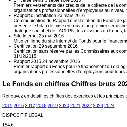
1
versements
3
septembre 2015
Premiers versements des crédits de la collecte de la con
organisations professionnelles d’employeurs au niveau nat
Rapport d'installation
23
mars 2016
Communication du Rapport d’installation du Fonds de jan
présente le bilan de mise en œuvre au premier semestre 
dialogue social et de l’AGFPN, les missions du Fonds, la
Site Internet
25
mai 2016
Mise en ligne du site Internet du Fonds pour le finance
Certification
29
septembre 2016
Certification sans réserve par les Commissaires aux co
31/12/2015.
Rapport 2015
24
novembre 2016
Premier rapport du Fonds pour le financement du dialogue
organisations professionnelles d’employeurs pour leurs a
Le Fonds en chiffres
Chiffres bruts 20
Retrouvez en détail les chiffres des exercices et les principes d
2015
2016
2017
2018
2019
2020
2021
2022
2023
2024
DISPOSITIF LÉGAL
154.6