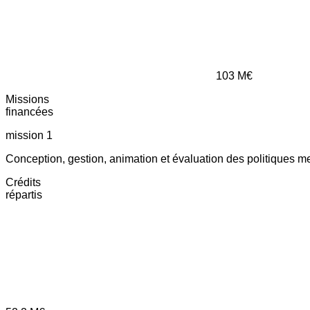
103
M€
Missions
financées
mission 1
Conception, gestion, animation et évaluation des politiques m
Crédits
répartis