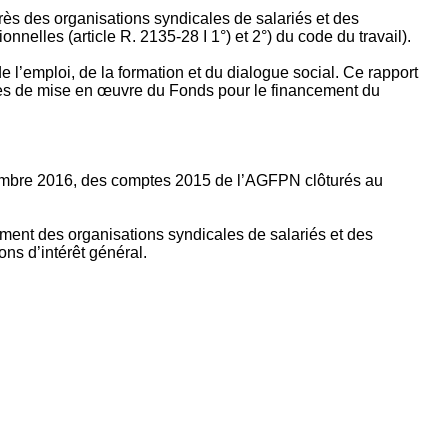
rès des organisations syndicales de salariés et des
nelles (article R. 2135‐28 I 1°) et 2°) du code du travail).
’emploi, de la formation et du dialogue social. Ce rapport
apes de mise en œuvre du Fonds pour le financement du
ptembre 2016, des comptes 2015 de l’AGFPN clôturés au
ement des organisations syndicales de salariés et des
ns d’intérêt général.