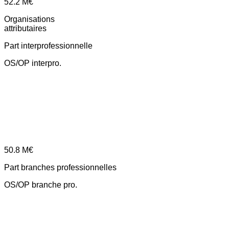
52.2
M€
Organisations
attributaires
Part interprofessionnelle
OS/OP interpro.
50.8
M€
Part branches professionnelles
OS/OP branche pro.