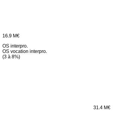
16.9
M€
OS interpro.
OS vocation interpro.
(3 à 8%)
31.4
M€