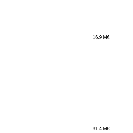
16.9
M€
31.4
M€