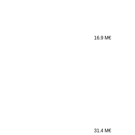
16.9
M€
31.4
M€