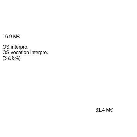
16.9
M€
OS interpro.
OS vocation interpro.
(3 à 8%)
31.4
M€