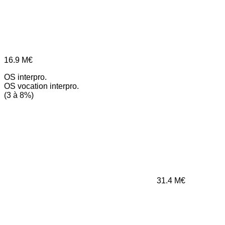
16.9
M€
OS interpro.
OS vocation interpro.
(3 à 8%)
31.4
M€