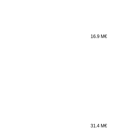
16.9
M€
31.4
M€