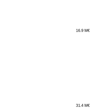
16.9
M€
31.4
M€