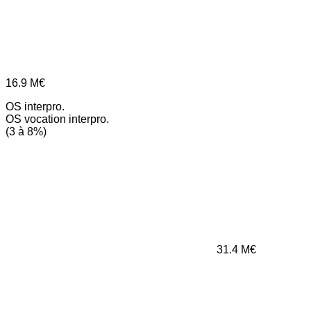
16.9
M€
OS interpro.
OS vocation interpro.
(3 à 8%)
31.4
M€