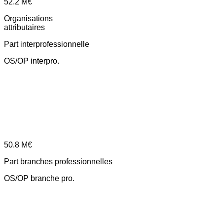
52.2
M€
Organisations
attributaires
Part interprofessionnelle
OS/OP interpro.
50.8
M€
Part branches professionnelles
OS/OP branche pro.