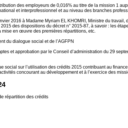
tribution des employeurs de 0,016% au titre de la mission 1 aup
ional et interprofessionnel et au niveau des branches profession
vier 2016 à Madame Myriam EL KHOMRI, Ministre du travail, de l
2015 des dispositions du décret n° 2015-87, à savoir : les ét
 mise en œuvre des premières répartitions, etc.
ment du dialogue social et de l’AGFPN
mptes et approbation par le Conseil d’administration du 29 se
 social sur l’utilisation des crédits 2015 contribuant au financ
ctivités concourant au développement et à l’exercice des missio
24
e répartition des crédits