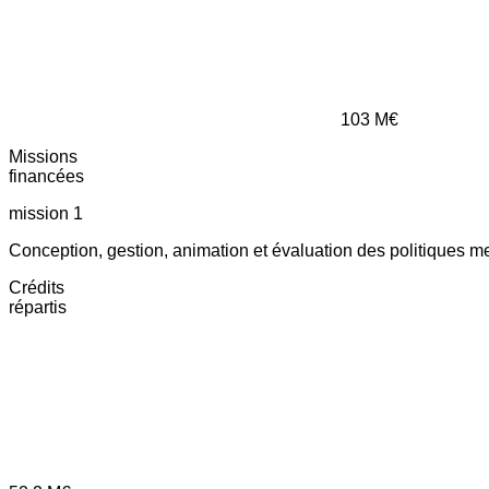
103
M€
Missions
financées
mission 1
Conception, gestion, animation et évaluation des politiques m
Crédits
répartis