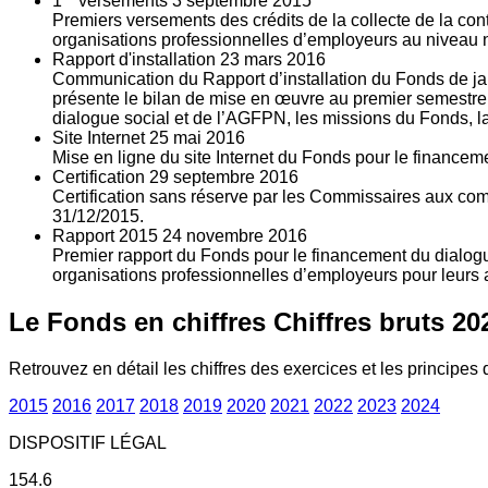
1
versements
3
septembre 2015
Premiers versements des crédits de la collecte de la con
organisations professionnelles d’employeurs au niveau nat
Rapport d'installation
23
mars 2016
Communication du Rapport d’installation du Fonds de jan
présente le bilan de mise en œuvre au premier semestre 
dialogue social et de l’AGFPN, les missions du Fonds, la
Site Internet
25
mai 2016
Mise en ligne du site Internet du Fonds pour le finance
Certification
29
septembre 2016
Certification sans réserve par les Commissaires aux co
31/12/2015.
Rapport 2015
24
novembre 2016
Premier rapport du Fonds pour le financement du dialogue
organisations professionnelles d’employeurs pour leurs a
Le Fonds en chiffres
Chiffres bruts 20
Retrouvez en détail les chiffres des exercices et les principes d
2015
2016
2017
2018
2019
2020
2021
2022
2023
2024
DISPOSITIF LÉGAL
154.6