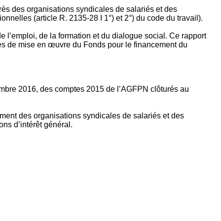
rès des organisations syndicales de salariés et des
nelles (article R. 2135‐28 I 1°) et 2°) du code du travail).
’emploi, de la formation et du dialogue social. Ce rapport
apes de mise en œuvre du Fonds pour le financement du
ptembre 2016, des comptes 2015 de l’AGFPN clôturés au
ement des organisations syndicales de salariés et des
ns d’intérêt général.