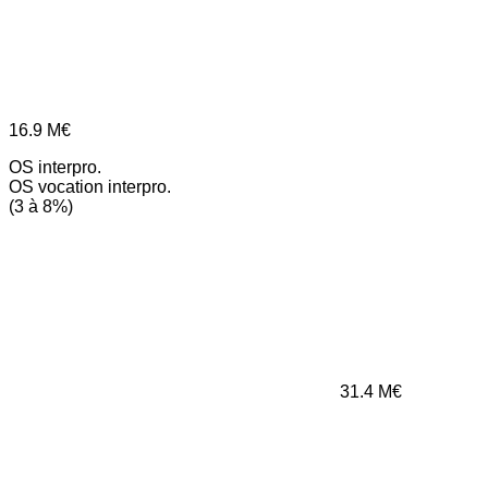
16.9
M€
OS interpro.
OS vocation interpro.
(3 à 8%)
31.4
M€