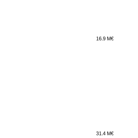
16.9
M€
31.4
M€