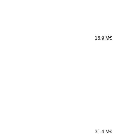
16.9
M€
31.4
M€