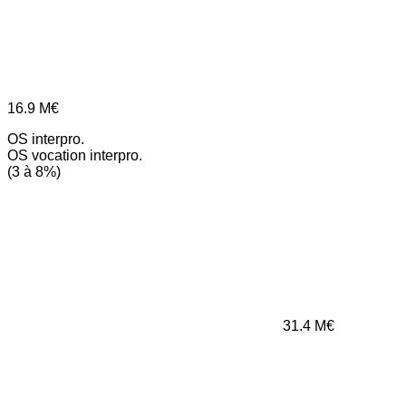
16.9
M€
OS interpro.
OS vocation interpro.
(3 à 8%)
31.4
M€