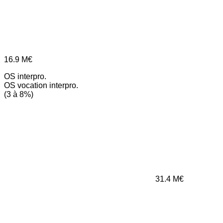
16.9
M€
OS interpro.
OS vocation interpro.
(3 à 8%)
31.4
M€