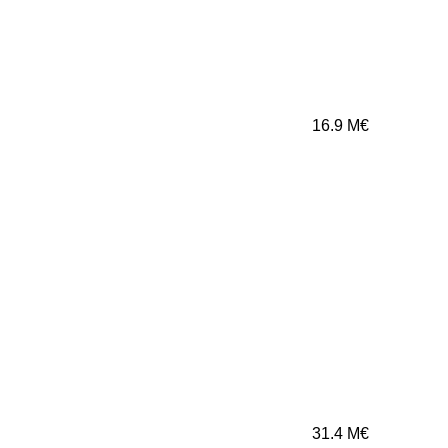
16.9
M€
31.4
M€