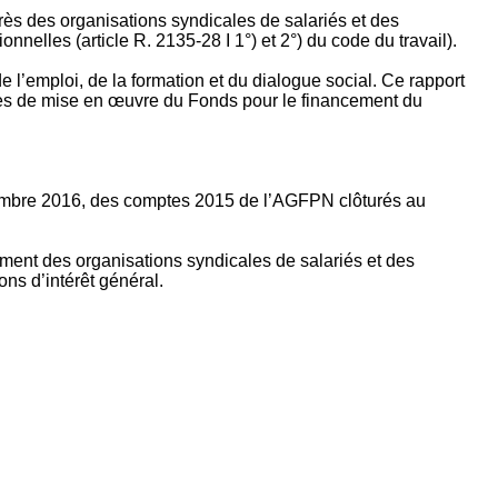
rès des organisations syndicales de salariés et des
nelles (article R. 2135‐28 I 1°) et 2°) du code du travail).
’emploi, de la formation et du dialogue social. Ce rapport
apes de mise en œuvre du Fonds pour le financement du
ptembre 2016, des comptes 2015 de l’AGFPN clôturés au
ement des organisations syndicales de salariés et des
ns d’intérêt général.