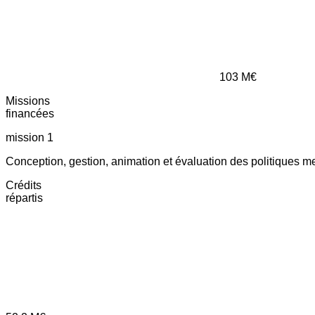
103
M€
Missions
financées
mission 1
Conception, gestion, animation et évaluation des politiques m
Crédits
répartis