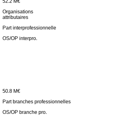
52.2
M€
Organisations
attributaires
Part interprofessionnelle
OS/OP interpro.
50.8
M€
Part branches professionnelles
OS/OP branche pro.