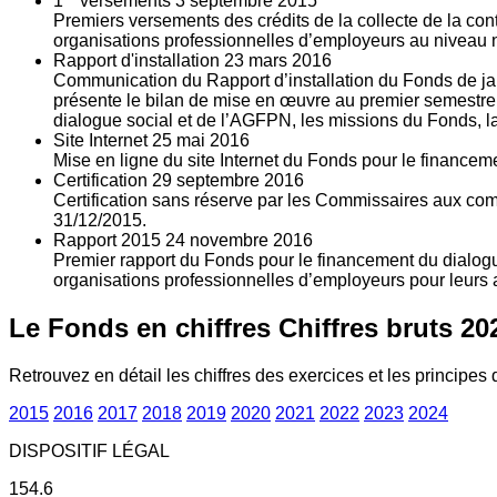
1
versements
3
septembre 2015
Premiers versements des crédits de la collecte de la con
organisations professionnelles d’employeurs au niveau nat
Rapport d'installation
23
mars 2016
Communication du Rapport d’installation du Fonds de jan
présente le bilan de mise en œuvre au premier semestre 
dialogue social et de l’AGFPN, les missions du Fonds, la
Site Internet
25
mai 2016
Mise en ligne du site Internet du Fonds pour le finance
Certification
29
septembre 2016
Certification sans réserve par les Commissaires aux co
31/12/2015.
Rapport 2015
24
novembre 2016
Premier rapport du Fonds pour le financement du dialogue
organisations professionnelles d’employeurs pour leurs a
Le Fonds en chiffres
Chiffres bruts 20
Retrouvez en détail les chiffres des exercices et les principes d
2015
2016
2017
2018
2019
2020
2021
2022
2023
2024
DISPOSITIF LÉGAL
154.6