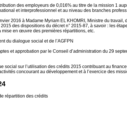
tribution des employeurs de 0,016% au titre de la mission 1 aup
ional et interprofessionnel et au niveau des branches profession
vier 2016 à Madame Myriam EL KHOMRI, Ministre du travail, de l
2015 des dispositions du décret n° 2015-87, à savoir : les ét
 mise en œuvre des premières répartitions, etc.
ment du dialogue social et de l’AGFPN
mptes et approbation par le Conseil d’administration du 29 se
 social sur l’utilisation des crédits 2015 contribuant au financ
ctivités concourant au développement et à l’exercice des missio
24
e répartition des crédits