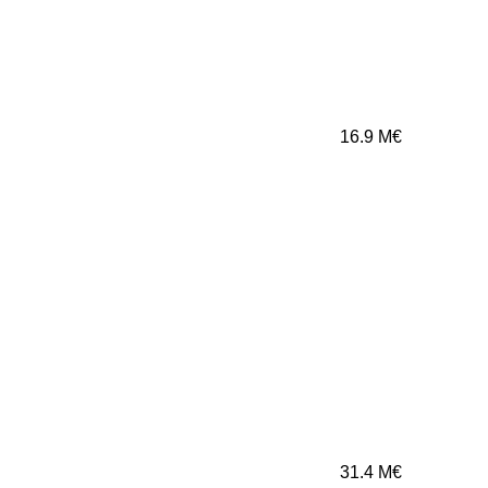
16.9
M€
31.4
M€