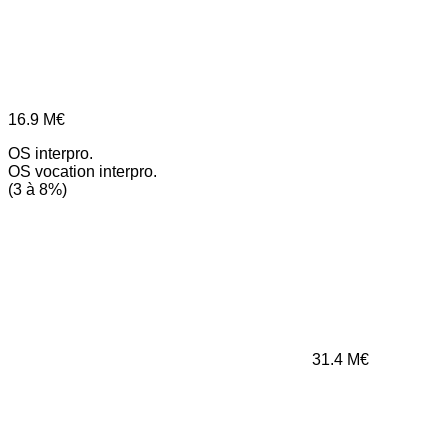
16.9
M€
OS interpro.
OS vocation interpro.
(3 à 8%)
31.4
M€