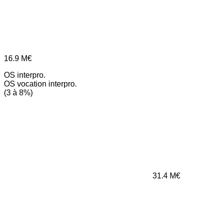
16.9
M€
OS interpro.
OS vocation interpro.
(3 à 8%)
31.4
M€