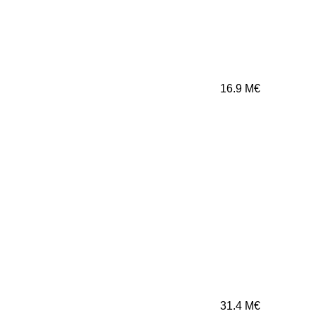
16.9
M€
31.4
M€