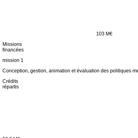
103
M€
Missions
financées
mission 1
Conception, gestion, animation et évaluation des politiques m
Crédits
répartis