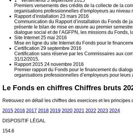
1
versements
3
septembre 2015
Premiers versements des crédits de la collecte de la con
organisations professionnelles d’employeurs au niveau nat
Rapport d'installation
23
mars 2016
Communication du Rapport d’installation du Fonds de jan
présente le bilan de mise en œuvre au premier semestre 
dialogue social et de l’AGFPN, les missions du Fonds, la
Site Internet
25
mai 2016
Mise en ligne du site Internet du Fonds pour le finance
Certification
29
septembre 2016
Certification sans réserve par les Commissaires aux co
31/12/2015.
Rapport 2015
24
novembre 2016
Premier rapport du Fonds pour le financement du dialogue
organisations professionnelles d’employeurs pour leurs a
Le Fonds en chiffres
Chiffres bruts 20
Retrouvez en détail les chiffres des exercices et les principes d
2015
2016
2017
2018
2019
2020
2021
2022
2023
2024
DISPOSITIF LÉGAL
154.6