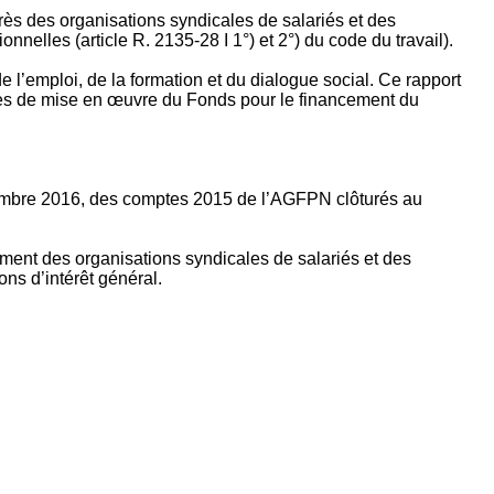
rès des organisations syndicales de salariés et des
nelles (article R. 2135‐28 I 1°) et 2°) du code du travail).
’emploi, de la formation et du dialogue social. Ce rapport
apes de mise en œuvre du Fonds pour le financement du
ptembre 2016, des comptes 2015 de l’AGFPN clôturés au
ement des organisations syndicales de salariés et des
ns d’intérêt général.