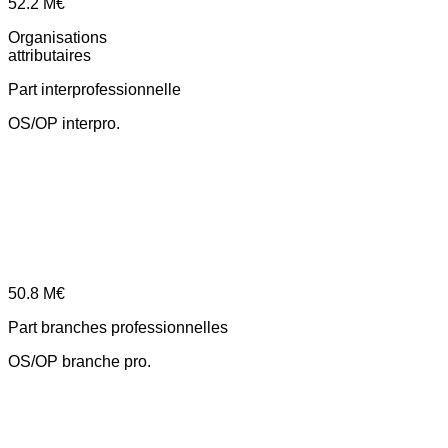
52.2
M€
Organisations
attributaires
Part interprofessionnelle
OS/OP interpro.
50.8
M€
Part branches professionnelles
OS/OP branche pro.