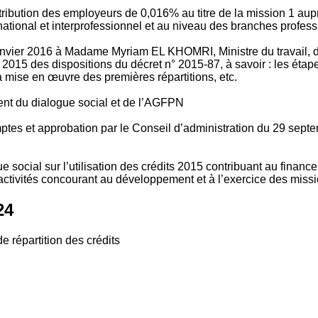
tribution des employeurs de 0,016% au titre de la mission 1 aup
ional et interprofessionnel et au niveau des branches profession
vier 2016 à Madame Myriam EL KHOMRI, Ministre du travail, de l
2015 des dispositions du décret n° 2015-87, à savoir : les ét
 mise en œuvre des premières répartitions, etc.
ment du dialogue social et de l’AGFPN
mptes et approbation par le Conseil d’administration du 29 se
 social sur l’utilisation des crédits 2015 contribuant au financ
ctivités concourant au développement et à l’exercice des missio
24
e répartition des crédits