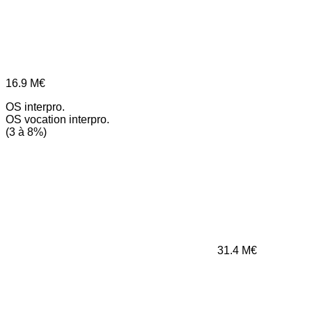
16.9
M€
OS interpro.
OS vocation interpro.
(3 à 8%)
31.4
M€