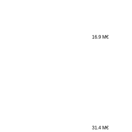
16.9
M€
31.4
M€