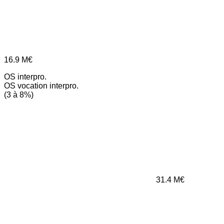
16.9
M€
OS interpro.
OS vocation interpro.
(3 à 8%)
31.4
M€