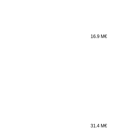
16.9
M€
31.4
M€