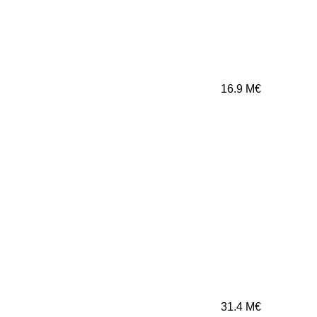
16.9
M€
31.4
M€