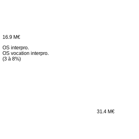
16.9
M€
OS interpro.
OS vocation interpro.
(3 à 8%)
31.4
M€