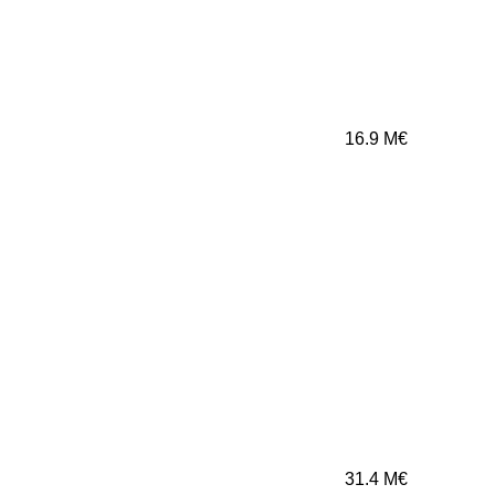
16.9
M€
31.4
M€