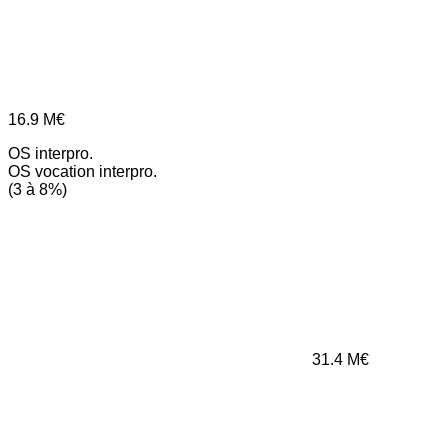
16.9
M€
OS interpro.
OS vocation interpro.
(3 à 8%)
31.4
M€