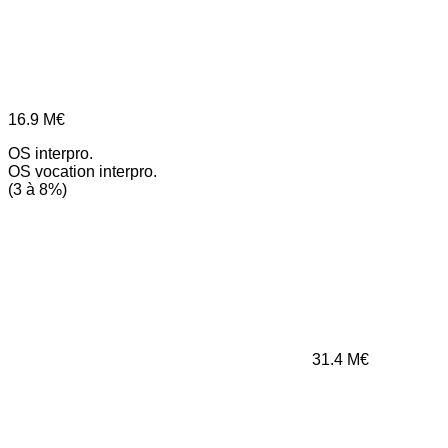
16.9
M€
OS interpro.
OS vocation interpro.
(3 à 8%)
31.4
M€