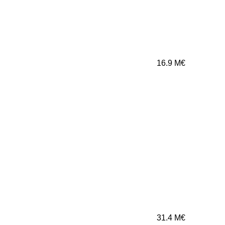
16.9
M€
31.4
M€