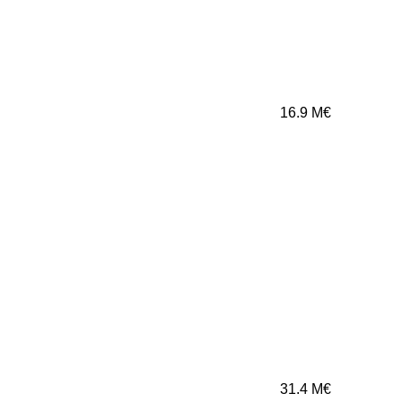
16.9
M€
31.4
M€