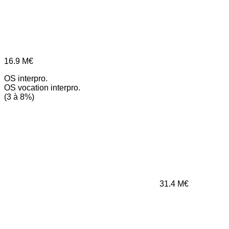
16.9
M€
OS interpro.
OS vocation interpro.
(3 à 8%)
31.4
M€