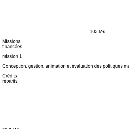
103
M€
Missions
financées
mission 1
Conception, gestion, animation et évaluation des politiques m
Crédits
répartis