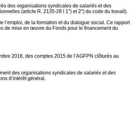
rès des organisations syndicales de salariés et des
nelles (article R. 2135‐28 I 1°) et 2°) du code du travail).
’emploi, de la formation et du dialogue social. Ce rapport
apes de mise en œuvre du Fonds pour le financement du
ptembre 2016, des comptes 2015 de l’AGFPN clôturés au
ement des organisations syndicales de salariés et des
ns d’intérêt général.