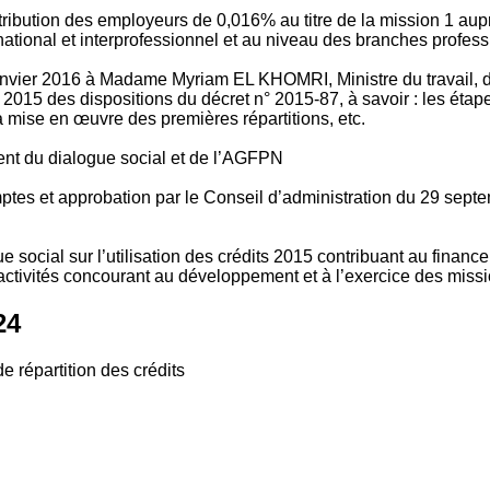
tribution des employeurs de 0,016% au titre de la mission 1 aup
ional et interprofessionnel et au niveau des branches profession
vier 2016 à Madame Myriam EL KHOMRI, Ministre du travail, de l
2015 des dispositions du décret n° 2015-87, à savoir : les ét
 mise en œuvre des premières répartitions, etc.
ment du dialogue social et de l’AGFPN
mptes et approbation par le Conseil d’administration du 29 se
 social sur l’utilisation des crédits 2015 contribuant au financ
ctivités concourant au développement et à l’exercice des missio
24
e répartition des crédits