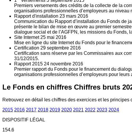
1
versements
3
septembre 2015
Premiers versements des crédits de la collecte de la con
organisations professionnelles d’employeurs au niveau nat
Rapport d'installation
23
mars 2016
Communication du Rapport d’installation du Fonds de jan
présente le bilan de mise en œuvre au premier semestre 
dialogue social et de l’AGFPN, les missions du Fonds, la
Site Internet
25
mai 2016
Mise en ligne du site Internet du Fonds pour le finance
Certification
29
septembre 2016
Certification sans réserve par les Commissaires aux co
31/12/2015.
Rapport 2015
24
novembre 2016
Premier rapport du Fonds pour le financement du dialogue
organisations professionnelles d’employeurs pour leurs a
Le Fonds en chiffres
Chiffres bruts 20
Retrouvez en détail les chiffres des exercices et les principes d
2015
2016
2017
2018
2019
2020
2021
2022
2023
2024
DISPOSITIF LÉGAL
154.6