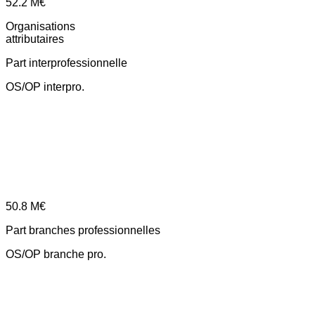
52.2
M€
Organisations
attributaires
Part interprofessionnelle
OS/OP interpro.
50.8
M€
Part branches professionnelles
OS/OP branche pro.