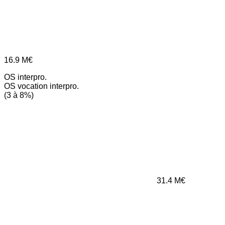
16.9
M€
OS interpro.
OS vocation interpro.
(3 à 8%)
31.4
M€