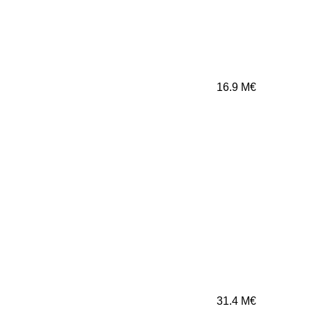
16.9
M€
31.4
M€