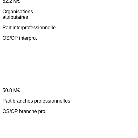
52.2
M€
Organisations
attributaires
Part interprofessionnelle
OS/OP interpro.
50.8
M€
Part branches professionnelles
OS/OP branche pro.