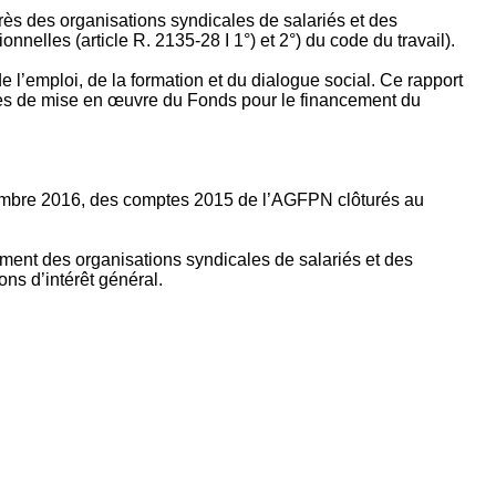
rès des organisations syndicales de salariés et des
nelles (article R. 2135‐28 I 1°) et 2°) du code du travail).
’emploi, de la formation et du dialogue social. Ce rapport
apes de mise en œuvre du Fonds pour le financement du
ptembre 2016, des comptes 2015 de l’AGFPN clôturés au
ement des organisations syndicales de salariés et des
ns d’intérêt général.