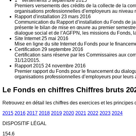
1
versements
3
septembre 2015
Premiers versements des crédits de la collecte de la con
organisations professionnelles d’employeurs au niveau nat
Rapport d'installation
23
mars 2016
Communication du Rapport d’installation du Fonds de jan
présente le bilan de mise en œuvre au premier semestre 
dialogue social et de l’AGFPN, les missions du Fonds, la
Site Internet
25
mai 2016
Mise en ligne du site Internet du Fonds pour le finance
Certification
29
septembre 2016
Certification sans réserve par les Commissaires aux co
31/12/2015.
Rapport 2015
24
novembre 2016
Premier rapport du Fonds pour le financement du dialogue
organisations professionnelles d’employeurs pour leurs a
Le Fonds en chiffres
Chiffres bruts 20
Retrouvez en détail les chiffres des exercices et les principes d
2015
2016
2017
2018
2019
2020
2021
2022
2023
2024
DISPOSITIF LÉGAL
154.6