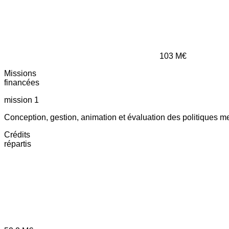
103
M€
Missions
financées
mission 1
Conception, gestion, animation et évaluation des politiques m
Crédits
répartis