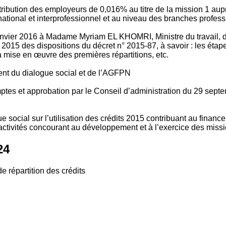
tribution des employeurs de 0,016% au titre de la mission 1 aup
ional et interprofessionnel et au niveau des branches profession
vier 2016 à Madame Myriam EL KHOMRI, Ministre du travail, de l
2015 des dispositions du décret n° 2015-87, à savoir : les ét
 mise en œuvre des premières répartitions, etc.
ment du dialogue social et de l’AGFPN
mptes et approbation par le Conseil d’administration du 29 se
 social sur l’utilisation des crédits 2015 contribuant au financ
ctivités concourant au développement et à l’exercice des missio
24
e répartition des crédits