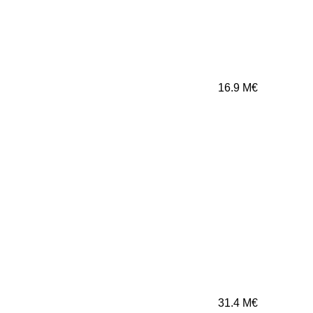
16.9
M€
31.4
M€