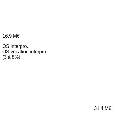
16.9
M€
OS interpro.
OS vocation interpro.
(3 à 8%)
31.4
M€