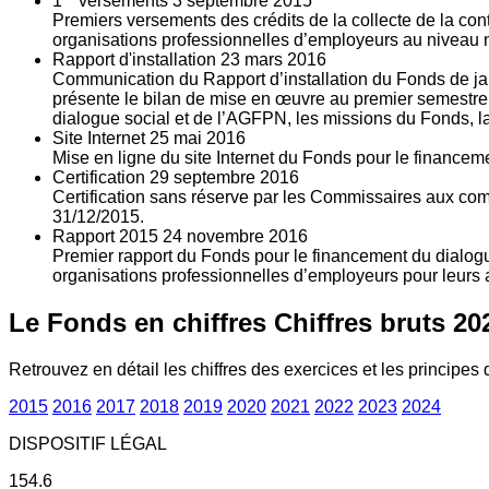
1
versements
3
septembre 2015
Premiers versements des crédits de la collecte de la con
organisations professionnelles d’employeurs au niveau nat
Rapport d'installation
23
mars 2016
Communication du Rapport d’installation du Fonds de jan
présente le bilan de mise en œuvre au premier semestre 
dialogue social et de l’AGFPN, les missions du Fonds, la
Site Internet
25
mai 2016
Mise en ligne du site Internet du Fonds pour le finance
Certification
29
septembre 2016
Certification sans réserve par les Commissaires aux co
31/12/2015.
Rapport 2015
24
novembre 2016
Premier rapport du Fonds pour le financement du dialogue
organisations professionnelles d’employeurs pour leurs a
Le Fonds en chiffres
Chiffres bruts 20
Retrouvez en détail les chiffres des exercices et les principes d
2015
2016
2017
2018
2019
2020
2021
2022
2023
2024
DISPOSITIF LÉGAL
154.6