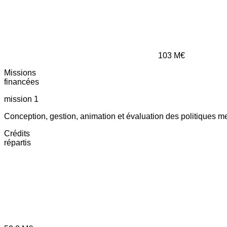
103
M€
Missions
financées
mission 1
Conception, gestion, animation et évaluation des politiques m
Crédits
répartis