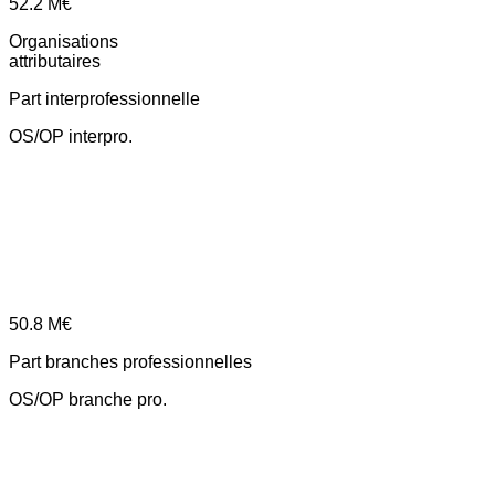
52.2
M€
Organisations
attributaires
Part interprofessionnelle
OS/OP interpro.
50.8
M€
Part branches professionnelles
OS/OP branche pro.