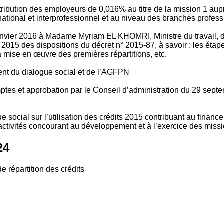
tribution des employeurs de 0,016% au titre de la mission 1 aup
ional et interprofessionnel et au niveau des branches profession
vier 2016 à Madame Myriam EL KHOMRI, Ministre du travail, de l
2015 des dispositions du décret n° 2015-87, à savoir : les ét
 mise en œuvre des premières répartitions, etc.
ment du dialogue social et de l’AGFPN
mptes et approbation par le Conseil d’administration du 29 se
 social sur l’utilisation des crédits 2015 contribuant au financ
ctivités concourant au développement et à l’exercice des missio
24
e répartition des crédits