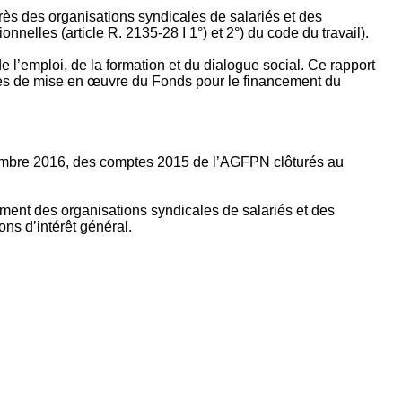
rès des organisations syndicales de salariés et des
nelles (article R. 2135‐28 I 1°) et 2°) du code du travail).
’emploi, de la formation et du dialogue social. Ce rapport
apes de mise en œuvre du Fonds pour le financement du
ptembre 2016, des comptes 2015 de l’AGFPN clôturés au
ement des organisations syndicales de salariés et des
ns d’intérêt général.