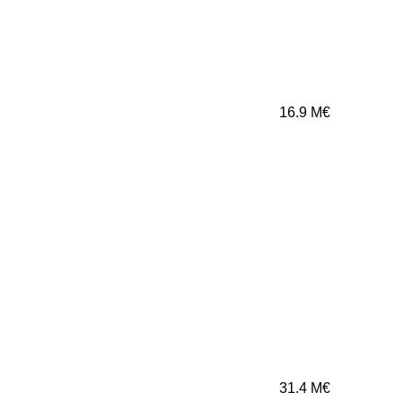
16.9
M€
31.4
M€