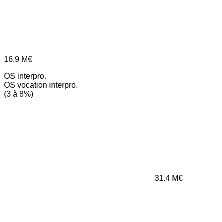
16.9
M€
OS interpro.
OS vocation interpro.
(3 à 8%)
31.4
M€