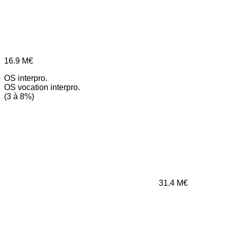
16.9
M€
OS interpro.
OS vocation interpro.
(3 à 8%)
31.4
M€