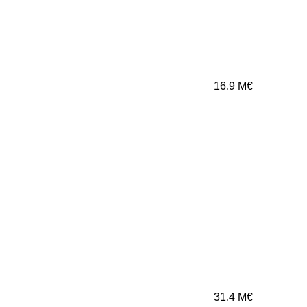
16.9
M€
31.4
M€