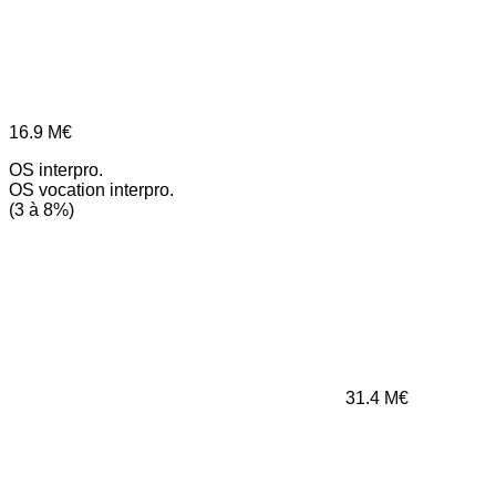
16.9
M€
OS interpro.
OS vocation interpro.
(3 à 8%)
31.4
M€