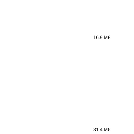
16.9
M€
31.4
M€