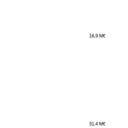
16.9
M€
31.4
M€