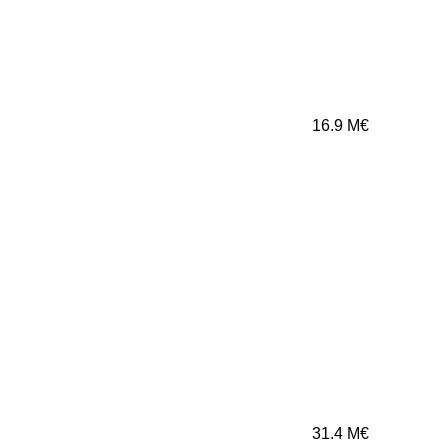
16.9
M€
31.4
M€