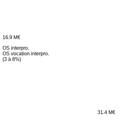
16.9
M€
OS interpro.
OS vocation interpro.
(3 à 8%)
31.4
M€