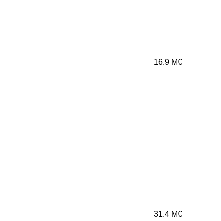
16.9
M€
31.4
M€