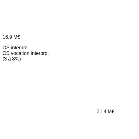
16.9
M€
OS interpro.
OS vocation interpro.
(3 à 8%)
31.4
M€