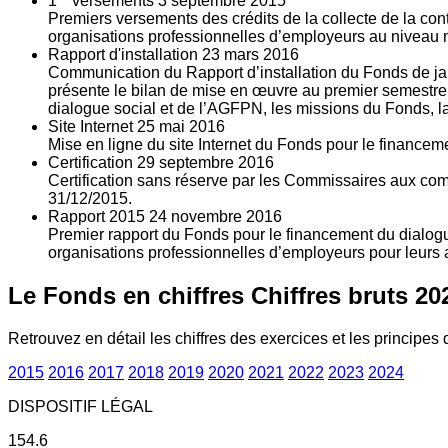
1
versements
3
septembre 2015
Premiers versements des crédits de la collecte de la con
organisations professionnelles d’employeurs au niveau nat
Rapport d'installation
23
mars 2016
Communication du Rapport d’installation du Fonds de jan
présente le bilan de mise en œuvre au premier semestre 
dialogue social et de l’AGFPN, les missions du Fonds, la
Site Internet
25
mai 2016
Mise en ligne du site Internet du Fonds pour le finance
Certification
29
septembre 2016
Certification sans réserve par les Commissaires aux co
31/12/2015.
Rapport 2015
24
novembre 2016
Premier rapport du Fonds pour le financement du dialogue
organisations professionnelles d’employeurs pour leurs a
Le Fonds en chiffres
Chiffres bruts 20
Retrouvez en détail les chiffres des exercices et les principes d
2015
2016
2017
2018
2019
2020
2021
2022
2023
2024
DISPOSITIF LÉGAL
154.6