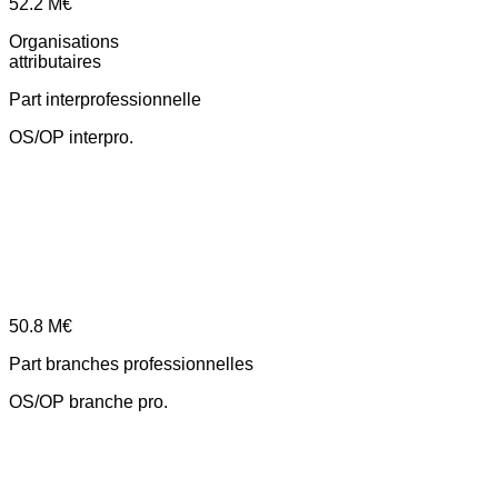
52.2
M€
Organisations
attributaires
Part interprofessionnelle
OS/OP interpro.
50.8
M€
Part branches professionnelles
OS/OP branche pro.