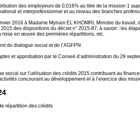
tribution des employeurs de 0,016% au titre de la mission 1 aup
ional et interprofessionnel et au niveau des branches profession
vier 2016 à Madame Myriam EL KHOMRI, Ministre du travail, de l
2015 des dispositions du décret n° 2015-87, à savoir : les ét
 mise en œuvre des premières répartitions, etc.
ment du dialogue social et de l’AGFPN
mptes et approbation par le Conseil d’administration du 29 se
 social sur l’utilisation des crédits 2015 contribuant au financ
ctivités concourant au développement et à l’exercice des missio
24
e répartition des crédits