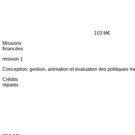
103
M€
Missions
financées
mission 1
Conception, gestion, animation et évaluation des politiques m
Crédits
répartis