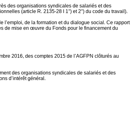
rès des organisations syndicales de salariés et des
nelles (article R. 2135‐28 I 1°) et 2°) du code du travail).
’emploi, de la formation et du dialogue social. Ce rapport
apes de mise en œuvre du Fonds pour le financement du
ptembre 2016, des comptes 2015 de l’AGFPN clôturés au
ement des organisations syndicales de salariés et des
ns d’intérêt général.