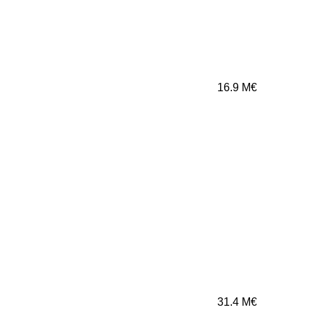
16.9
M€
31.4
M€