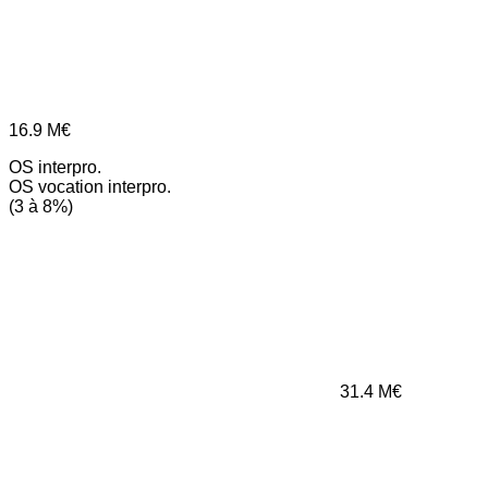
16.9
M€
OS interpro.
OS vocation interpro.
(3 à 8%)
31.4
M€