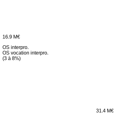
16.9
M€
OS interpro.
OS vocation interpro.
(3 à 8%)
31.4
M€