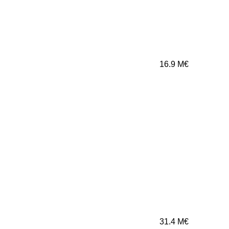
16.9
M€
31.4
M€