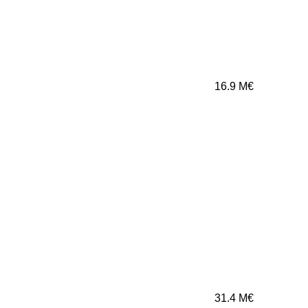
16.9
M€
31.4
M€