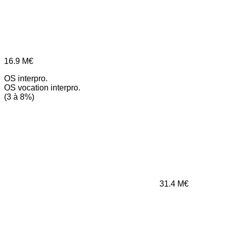
16.9
M€
OS interpro.
OS vocation interpro.
(3 à 8%)
31.4
M€