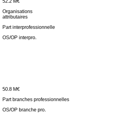
52.2
M€
Organisations
attributaires
Part interprofessionnelle
OS/OP interpro.
50.8
M€
Part branches professionnelles
OS/OP branche pro.