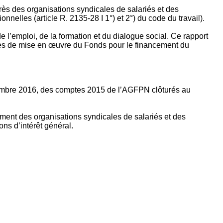
rès des organisations syndicales de salariés et des
nelles (article R. 2135‐28 I 1°) et 2°) du code du travail).
’emploi, de la formation et du dialogue social. Ce rapport
apes de mise en œuvre du Fonds pour le financement du
ptembre 2016, des comptes 2015 de l’AGFPN clôturés au
ement des organisations syndicales de salariés et des
ns d’intérêt général.