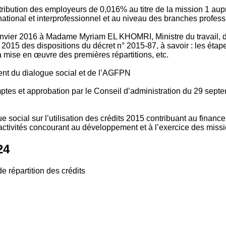
tribution des employeurs de 0,016% au titre de la mission 1 aup
ional et interprofessionnel et au niveau des branches profession
vier 2016 à Madame Myriam EL KHOMRI, Ministre du travail, de l
2015 des dispositions du décret n° 2015-87, à savoir : les ét
 mise en œuvre des premières répartitions, etc.
ment du dialogue social et de l’AGFPN
mptes et approbation par le Conseil d’administration du 29 se
 social sur l’utilisation des crédits 2015 contribuant au financ
ctivités concourant au développement et à l’exercice des missio
24
e répartition des crédits