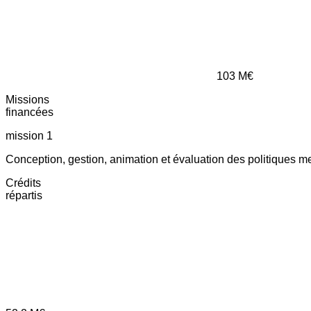
103
M€
Missions
financées
mission 1
Conception, gestion, animation et évaluation des politiques m
Crédits
répartis