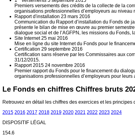
1
versements
3
septembre 2015
Premiers versements des crédits de la collecte de la con
organisations professionnelles d’employeurs au niveau nat
Rapport d'installation
23
mars 2016
Communication du Rapport d’installation du Fonds de jan
présente le bilan de mise en œuvre au premier semestre 
dialogue social et de l’AGFPN, les missions du Fonds, la
Site Internet
25
mai 2016
Mise en ligne du site Internet du Fonds pour le finance
Certification
29
septembre 2016
Certification sans réserve par les Commissaires aux co
31/12/2015.
Rapport 2015
24
novembre 2016
Premier rapport du Fonds pour le financement du dialogue
organisations professionnelles d’employeurs pour leurs a
Le Fonds en chiffres
Chiffres bruts 20
Retrouvez en détail les chiffres des exercices et les principes d
2015
2016
2017
2018
2019
2020
2021
2022
2023
2024
DISPOSITIF LÉGAL
154.6