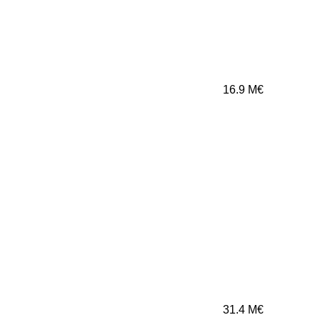
16.9
M€
31.4
M€