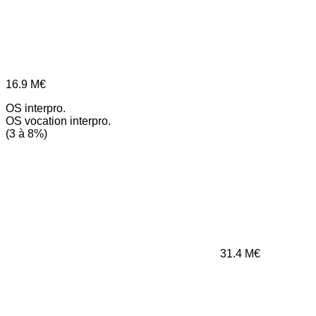
16.9
M€
OS interpro.
OS vocation interpro.
(3 à 8%)
31.4
M€