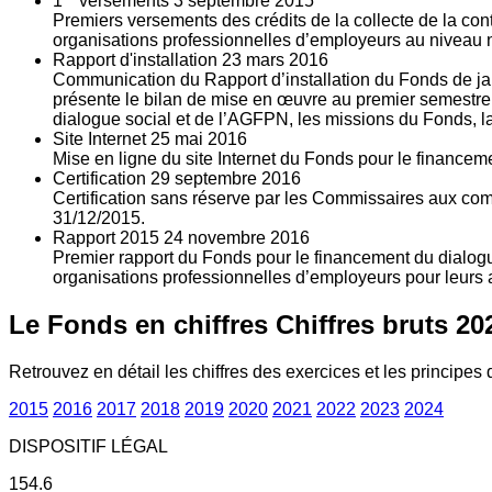
1
versements
3
septembre 2015
Premiers versements des crédits de la collecte de la con
organisations professionnelles d’employeurs au niveau nat
Rapport d'installation
23
mars 2016
Communication du Rapport d’installation du Fonds de jan
présente le bilan de mise en œuvre au premier semestre 
dialogue social et de l’AGFPN, les missions du Fonds, la
Site Internet
25
mai 2016
Mise en ligne du site Internet du Fonds pour le finance
Certification
29
septembre 2016
Certification sans réserve par les Commissaires aux co
31/12/2015.
Rapport 2015
24
novembre 2016
Premier rapport du Fonds pour le financement du dialogue
organisations professionnelles d’employeurs pour leurs a
Le Fonds en chiffres
Chiffres bruts 20
Retrouvez en détail les chiffres des exercices et les principes d
2015
2016
2017
2018
2019
2020
2021
2022
2023
2024
DISPOSITIF LÉGAL
154.6