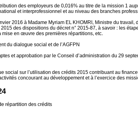
tribution des employeurs de 0,016% au titre de la mission 1 aup
ional et interprofessionnel et au niveau des branches profession
vier 2016 à Madame Myriam EL KHOMRI, Ministre du travail, de l
2015 des dispositions du décret n° 2015-87, à savoir : les ét
 mise en œuvre des premières répartitions, etc.
ment du dialogue social et de l’AGFPN
mptes et approbation par le Conseil d’administration du 29 se
 social sur l’utilisation des crédits 2015 contribuant au financ
ctivités concourant au développement et à l’exercice des missio
24
e répartition des crédits