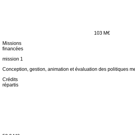
103
M€
Missions
financées
mission 1
Conception, gestion, animation et évaluation des politiques m
Crédits
répartis