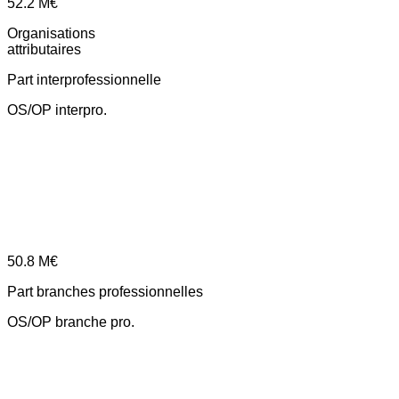
52.2
M€
Organisations
attributaires
Part interprofessionnelle
OS/OP interpro.
50.8
M€
Part branches professionnelles
OS/OP branche pro.