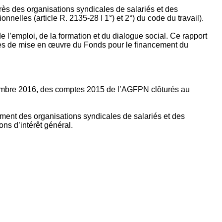
rès des organisations syndicales de salariés et des
nelles (article R. 2135‐28 I 1°) et 2°) du code du travail).
’emploi, de la formation et du dialogue social. Ce rapport
apes de mise en œuvre du Fonds pour le financement du
ptembre 2016, des comptes 2015 de l’AGFPN clôturés au
ement des organisations syndicales de salariés et des
ns d’intérêt général.