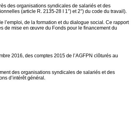
rès des organisations syndicales de salariés et des
nelles (article R. 2135‐28 I 1°) et 2°) du code du travail).
’emploi, de la formation et du dialogue social. Ce rapport
apes de mise en œuvre du Fonds pour le financement du
ptembre 2016, des comptes 2015 de l’AGFPN clôturés au
ement des organisations syndicales de salariés et des
ns d’intérêt général.