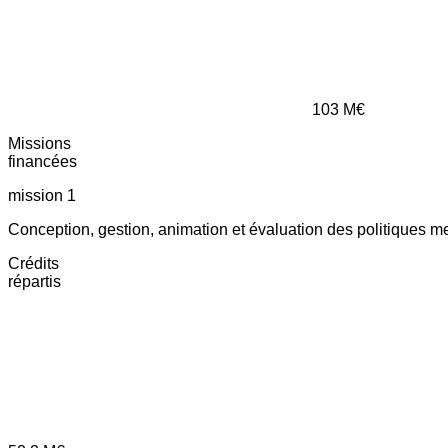
103
M€
Missions
financées
mission 1
Conception, gestion, animation et évaluation des politiques m
Crédits
répartis