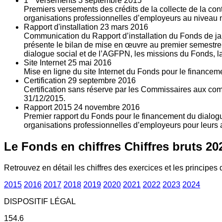
1
versements
3
septembre 2015
Premiers versements des crédits de la collecte de la con
organisations professionnelles d’employeurs au niveau nat
Rapport d'installation
23
mars 2016
Communication du Rapport d’installation du Fonds de jan
présente le bilan de mise en œuvre au premier semestre 
dialogue social et de l’AGFPN, les missions du Fonds, la
Site Internet
25
mai 2016
Mise en ligne du site Internet du Fonds pour le finance
Certification
29
septembre 2016
Certification sans réserve par les Commissaires aux co
31/12/2015.
Rapport 2015
24
novembre 2016
Premier rapport du Fonds pour le financement du dialogue
organisations professionnelles d’employeurs pour leurs a
Le Fonds en chiffres
Chiffres bruts 20
Retrouvez en détail les chiffres des exercices et les principes d
2015
2016
2017
2018
2019
2020
2021
2022
2023
2024
DISPOSITIF LÉGAL
154.6