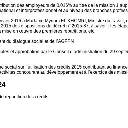
tribution des employeurs de 0,016% au titre de la mission 1 aup
ional et interprofessionnel et au niveau des branches profession
vier 2016 à Madame Myriam EL KHOMRI, Ministre du travail, de l
2015 des dispositions du décret n° 2015-87, à savoir : les ét
 mise en œuvre des premières répartitions, etc.
ment du dialogue social et de l’AGFPN
mptes et approbation par le Conseil d’administration du 29 se
 social sur l’utilisation des crédits 2015 contribuant au financ
ctivités concourant au développement et à l’exercice des missio
24
e répartition des crédits