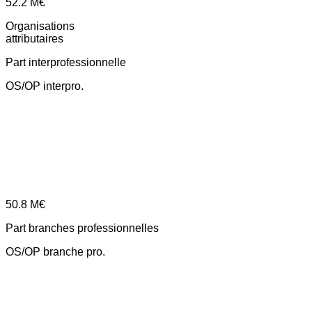
52.2
M€
Organisations
attributaires
Part interprofessionnelle
OS/OP interpro.
50.8
M€
Part branches professionnelles
OS/OP branche pro.