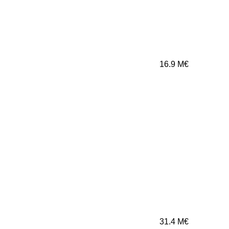
16.9
M€
31.4
M€