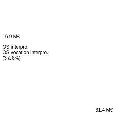
16.9
M€
OS interpro.
OS vocation interpro.
(3 à 8%)
31.4
M€