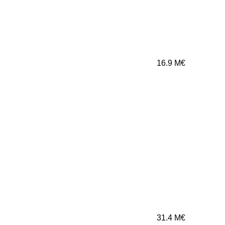
16.9
M€
31.4
M€