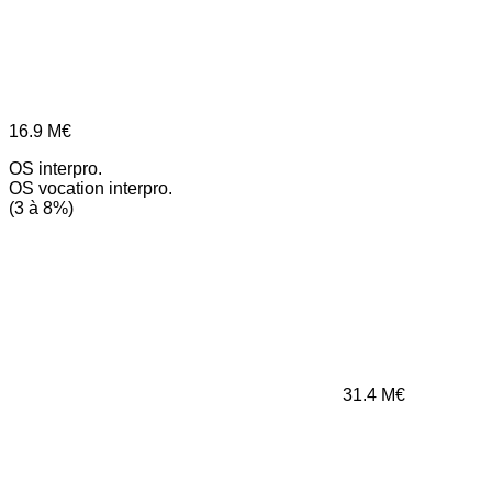
16.9
M€
OS interpro.
OS vocation interpro.
(3 à 8%)
31.4
M€