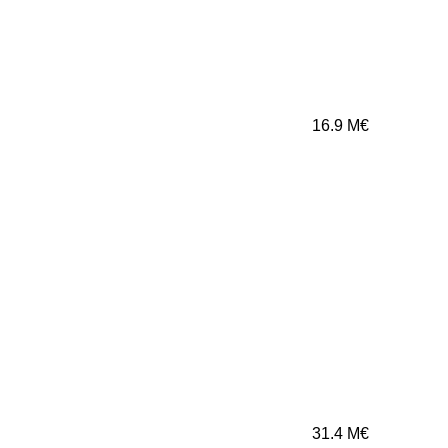
16.9
M€
31.4
M€