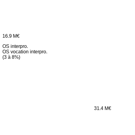
16.9
M€
OS interpro.
OS vocation interpro.
(3 à 8%)
31.4
M€