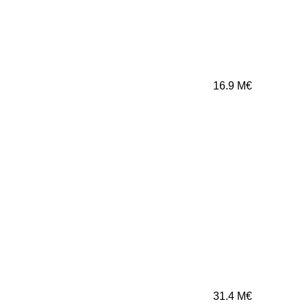
16.9
M€
31.4
M€