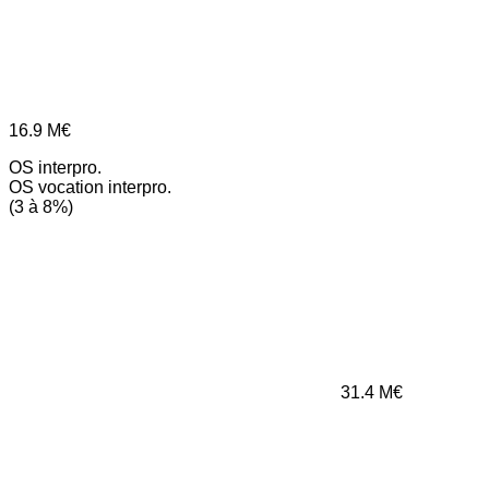
16.9
M€
OS interpro.
OS vocation interpro.
(3 à 8%)
31.4
M€