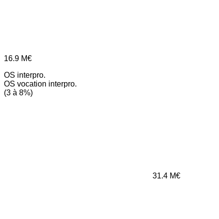
16.9
M€
OS interpro.
OS vocation interpro.
(3 à 8%)
31.4
M€