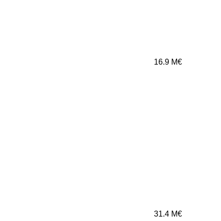
16.9
M€
31.4
M€