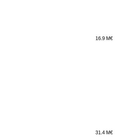
16.9
M€
31.4
M€