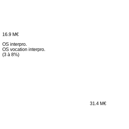
16.9
M€
OS interpro.
OS vocation interpro.
(3 à 8%)
31.4
M€