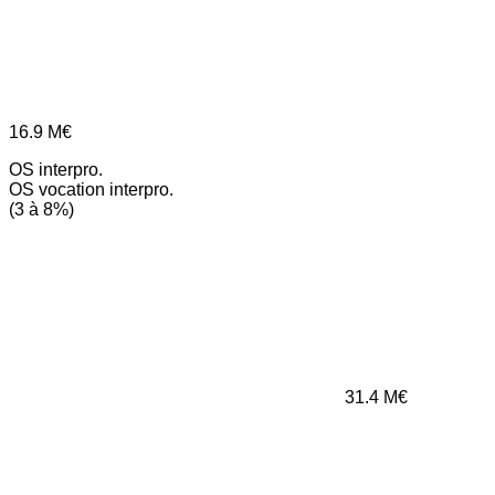
16.9
M€
OS interpro.
OS vocation interpro.
(3 à 8%)
31.4
M€