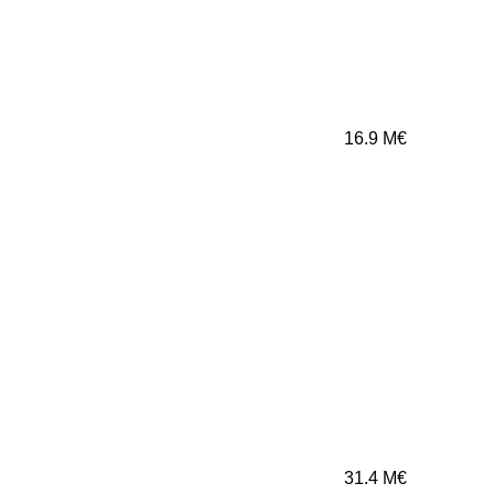
16.9
M€
31.4
M€