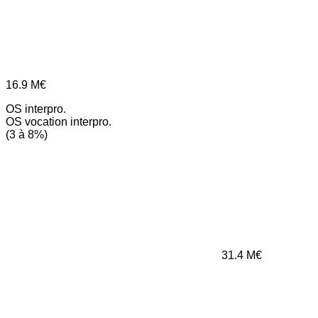
16.9
M€
OS interpro.
OS vocation interpro.
(3 à 8%)
31.4
M€