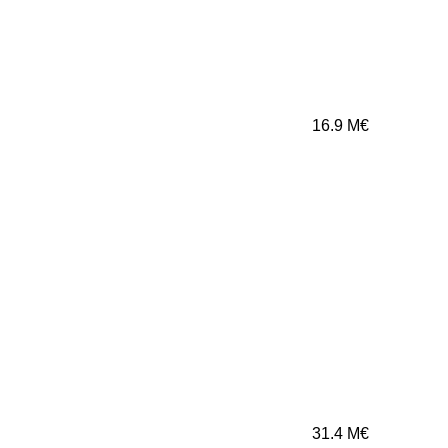
16.9
M€
31.4
M€