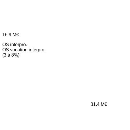
16.9
M€
OS interpro.
OS vocation interpro.
(3 à 8%)
31.4
M€