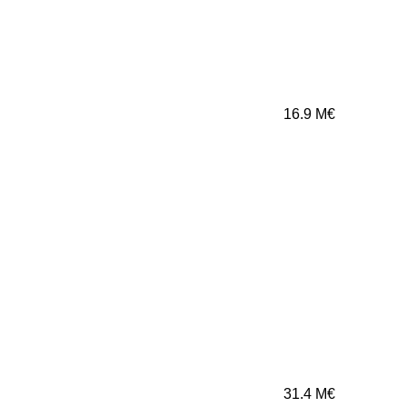
16.9
M€
31.4
M€