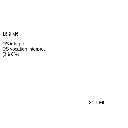
16.9
M€
OS interpro.
OS vocation interpro.
(3 à 8%)
31.4
M€