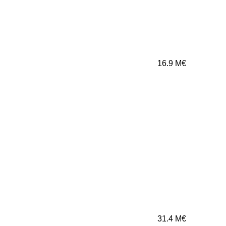
16.9
M€
31.4
M€